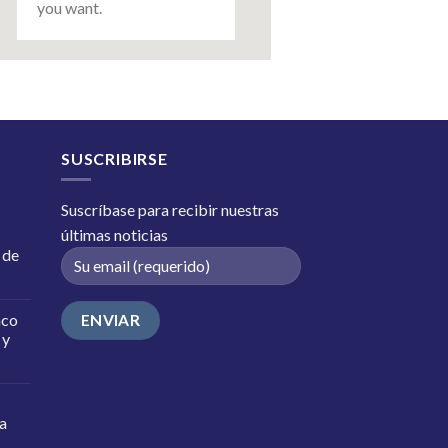
you want.
SUSCRIBIRSE
Suscríbase para recibir nuestras
últimas noticias
 de
nco
 y
ía