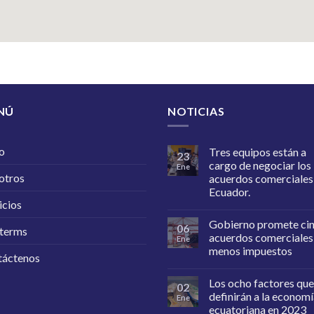
NÚ
NOTICIAS
io
Tres equipos están a
23
cargo de negociar los
Ene
otros
acuerdos comerciales
Ecuador.
icios
Gobierno promete ci
06
oterms
acuerdos comerciales
Ene
menos impuestos
táctenos
Los ocho factores que
02
definirán a la econom
Ene
ecuatoriana en 2023