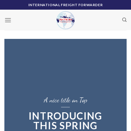
Skip
INTERNATIONAL FREIGHT FORWARDER
to
content
A nice title on Top
INTRODUCING
THIS SPRING