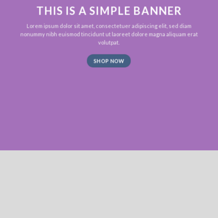
THIS IS A SIMPLE BANNER
Lorem ipsum dolor sit amet, consectetuer adipiscing elit, sed diam
nonummy nibh euismod tincidunt ut laoreet dolore magna aliquam erat
volutpat.
SHOP NOW