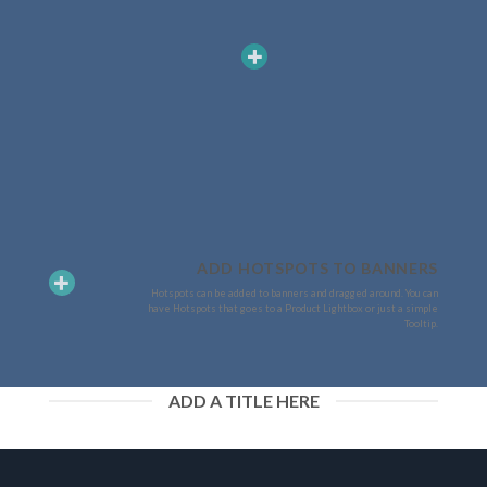
ADD HOTSPOTS TO BANNERS
Hotspots can be added to banners and dragged around. You can
have Hotspots that goes to a Product Lightbox or just a simple
Tooltip.
ADD A TITLE HERE