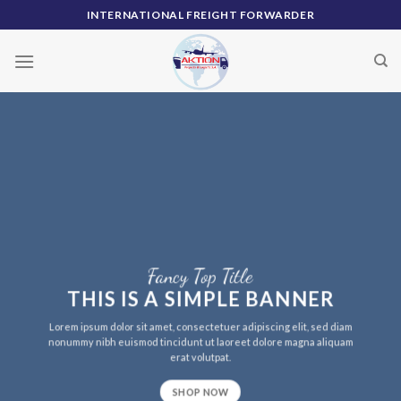
Skip
INTERNATIONAL FREIGHT FORWARDER
to
content
Fancy Top Title
THIS IS A SIMPLE BANNER
Lorem ipsum dolor sit amet, consectetuer adipiscing elit, sed diam
nonummy nibh euismod tincidunt ut laoreet dolore magna aliquam
erat volutpat.
SHOP NOW