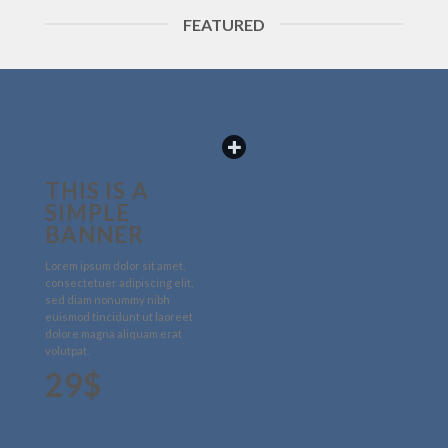
FEATURED
THIS IS A
SIMPLE
BANNER
Lorem ipsum dolor sit amet,
consectetuer adipiscing elit,
sed diam nonummy nibh
euismod tincidunt ut laoreet
dolore magna aliquam erat
volutpat.
29$