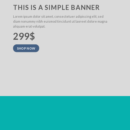
THIS IS A SIMPLE BANNER
Lorem ipsum dolor sit amet, consectetuer adipiscing elit, sed
diam nonummy nibh euismod tincidunt ut laoreet dolore magna
aliquam erat volutpat.
299$
SHOP NOW