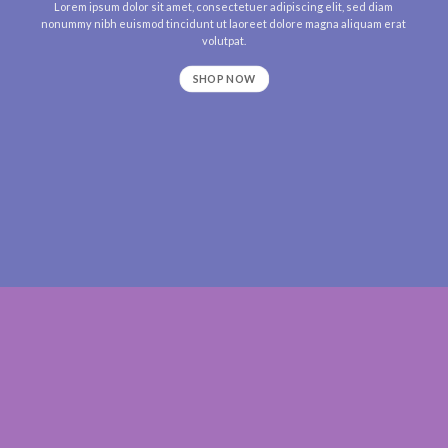
Lorem ipsum dolor sit amet, consectetuer adipiscing elit, sed diam
nonummy nibh euismod tincidunt ut laoreet dolore magna aliquam erat
volutpat.
SHOP NOW